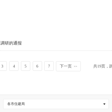
机调研的通报
3
4
5
6
7
下一页
共
19
页，
>>
各市住建局