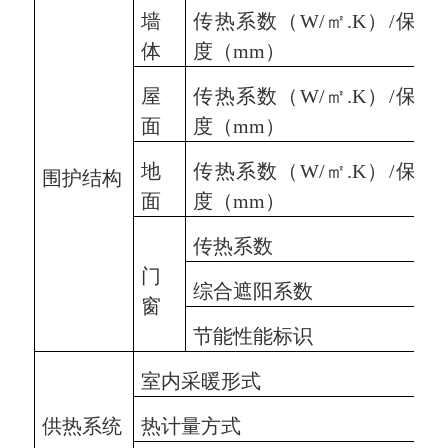
墙
传热系数（
W/
㎡
.K
）
/
保温
体
度（
mm
）
屋
传热系数（
W/
㎡
.K
）
/
保温
面
度（
mm
）
地
传热系数（
W/
㎡
.K
）
/
保温
围护结构
面
度（
mm
）
传热系数
门
综合遮阳系数
窗
节能性能标识
室内采暖形式
供热系统
热计量方式