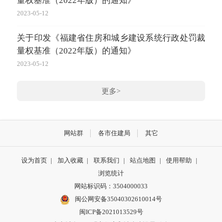
量权基准（2022年版）的通知》
三
公
2023-05-12
2025-
关于印发《福建省住房和城乡建设系统行政处罚裁
量权基准（2022年版）的通知》
关于
知
2023-05-12
2025-
更多>
网站群
各市住建局
其它
设为首页
|
加入收藏
|
联系我们
|
站点地图
|
使用帮助
|
浏览统计
网站标识码：3504000033
闽公网安备35040302610014号
闽ICP备2021013529号