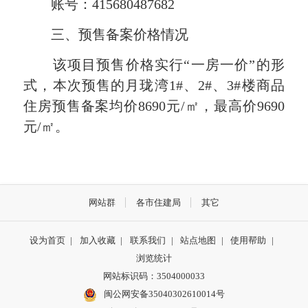
账号：415680487682
三、预售备案价格情况
该项目预售价格实行“一房一价”的形
式，
本次预售的月珑湾1#、2#、3#楼商品
住房预售备案均价8690元/㎡，最高价9690
元/㎡。
网站群
各市住建局
其它
设为首页
|
加入收藏
|
联系我们
|
站点地图
|
使用帮助
|
浏览统计
网站标识码：3504000033
闽公网安备35040302610014号