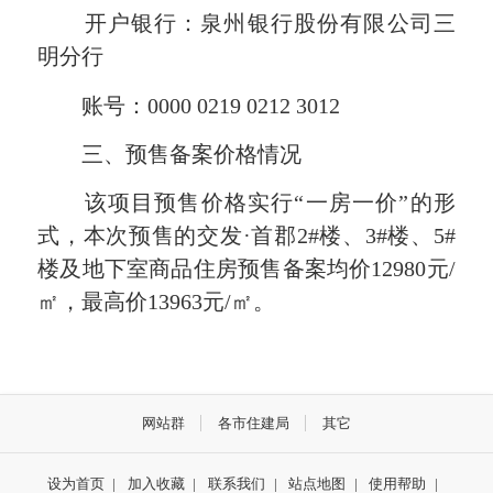
开户银行：
泉州银行股份有限公司三
明分行
账号：
0
000
0219
0212
3012
三、预售备案价格情况
该项目预售价格实行“一房一价”的形
式，
本次预售的
交发·首郡2#楼、3#楼、5#
楼及地下室
商品住房预售备案均价12980元/
㎡，最高价13963元/㎡。
网站群
各市住建局
其它
设为首页
|
加入收藏
|
联系我们
|
站点地图
|
使用帮助
|