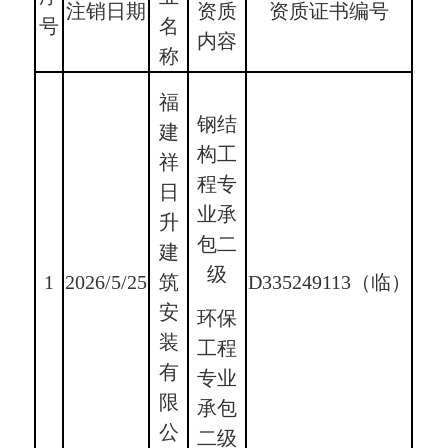
注销日期
资质
资质证书编号
号
名
内容
称
福
钢结
建
构工
祥
程专
日
业承
升
包二
建
级
1
2026/5/25
筑
D335249113（临）
安
环保
装
工程
有
专业
限
承包
公
二级