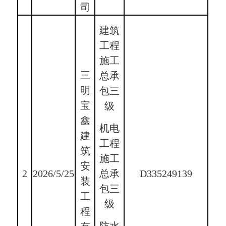
司
建筑
工程
施工
三
总承
明
包三
宝
级
鑫
机电
建
工程
筑
施工
安
2
2026/5/25
D335249139
总承
装
包三
工
级
程