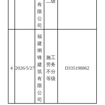
二级
有
限
公
司
福
建
纲
锋
施工
建
劳务
4
2026/5/27
D335198862
筑
不分
有
等级
限
公
司