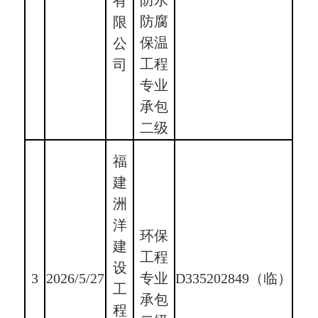
防水
有
防腐
限
保温
公
工程
司
专业
承包
二级
福
建
洲
洋
环保
建
工程
设
3
2026/5/27
专业
D335202849（临）
工
承包
程