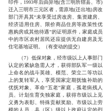
印件，1993年后由异地(含三明所辖县、市)
迁入三明市三元区者，需原地(迁出地)房改
部门开具其“未享受过房改房、集资建房、
经济适用住房、限价商品住房等政策性优
惠购房或其他待遇”的证明原件，家庭成员
中的市区农村居民还应提供无自建房及无
住宅基地证明。（有变动的提交）
（7）低保对象，经市级以上人事部门
认定的紧缺急需人才，获得部队军一级以
上命名的战斗英雄、模范、荣立二等功以
上的复转军人，享受国家定期抚恤补助的
优抚对象、革命“五老”家庭，孤老病残人
员、计划生育失独家庭，获得市级以上见
义勇为表彰、特殊贡献奖励、市级以上劳
模的人员，县（区）级以上政府认定的烈