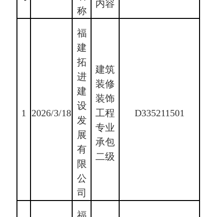
内容
称
福
建
拓
建筑
进
装修
建
装饰
设
1
2026/3/18
工程
D335211501
发
专业
展
承包
有
二级
限
公
司
福