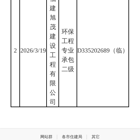
建
旭
茂
环保
建
工程
设
2
2026/3/19
专业
D335202689（临）
工
承包
程
二级
有
限
公
司
网站群
各市住建局
其它