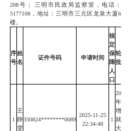
208号； 三明市民政局监察室，电话：
5177108，地址：三明市三元区龙泉大厦6
楼。
核
定
序
姓
保
轮候
证件号码
申请时间
号
名
障
批次
人
口
2025
年新
王
增新
2025-11-25
1
静
350824********0089
1
就业
22:34:48
雯
大中