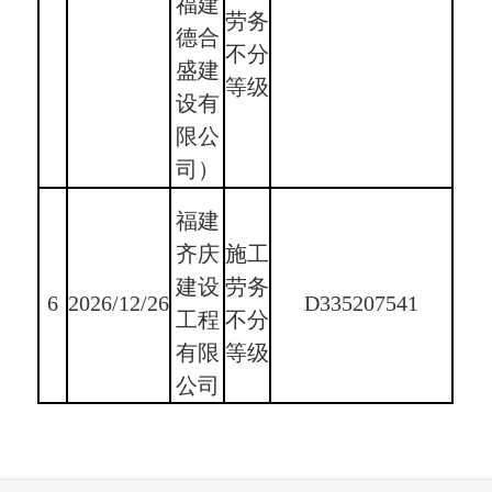
福建
劳务
德合
不分
盛建
等级
设有
限公
司）
福建
齐庆
施工
建设
劳务
6
2026/12/26
D335207541
工程
不分
有限
等级
公司