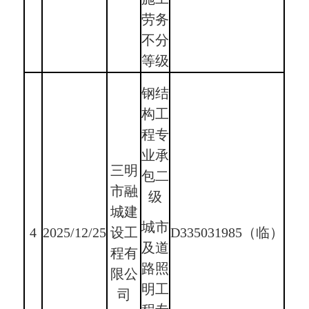
劳务
不分
等级
钢结
构工
程专
业承
三明
包二
市融
级
城建
城市
4
2025/12/25
设工
D335031985（临）
及道
程有
路照
限公
明工
司