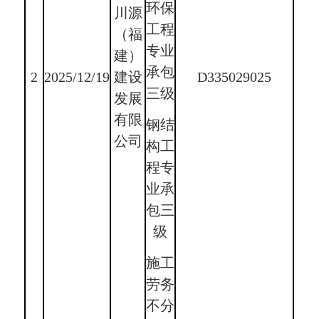
环保
川源
工程
（福
专业
建）
承包
2
2025/12/19
建设
D335029025
三级
发展
有限
钢结
公司
构工
程专
业承
包三
级
施工
劳务
不分