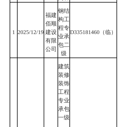
钢结
福建
构工
佰顺
程专
1
2025/12/19
建设
D335181460（临）
业承
有限
包二
公司
级
建筑
装修
装饰
工程
专业
承包
一级