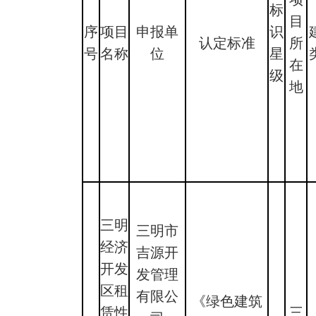
标
目
序
项目
申报单
识
认定标准
所
号
名称
位
星
在
级
地
三明
三明市
经济
吉源开
开发
发管理
区租
有限公
《绿色建筑
赁性
三