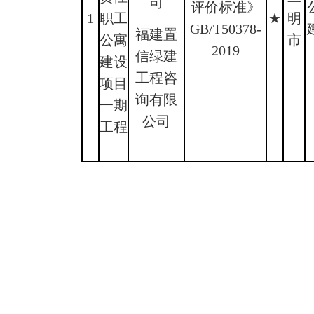
司
评价标准》
1
职工
★
明
GB/T50378-
福建置
公寓
市
2019
信绿建
建设
工程咨
项目
询有限
一期
公司
工程