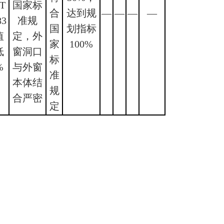
T
国家标
合
达到规
—
—
—
—
83
准规
国
划指标
值
定，外
家
100%
低
窗洞口
标
%
与外窗
准
本体结
规
合严密
定