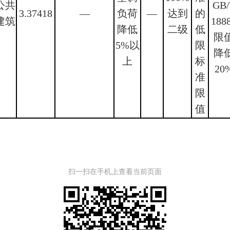
公共
GB/
3.37418
—
负荷
—
达到
的
建筑
188
降低
二级
低
限
5%以
限
降
上
标
20
准
限
值
扫一扫在手机上查看当前页面