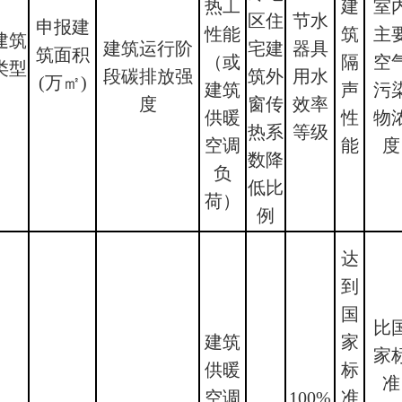
热工
建
室
区住
节水
申报建
性能
筑
主
建筑
建筑运行阶
宅建
器具
筑面积
（或
隔
空
类型
段碳排放强
筑外
用水
(万㎡)
建筑
声
污
度
窗传
效率
供暖
性
物
热系
等级
空调
能
度
数降
负
低比
荷）
例
达
到
国
比
建筑
家
家
供暖
标
准
空调
100%
准