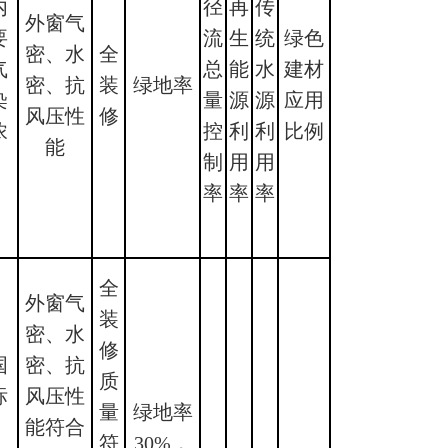
内
径
再
传
外窗气
要
流
生
统
绿色
密、水
全
气
总
能
水
建材
密、抗
装
绿地率
染
量
源
源
应用
风压性
修
浓
控
利
利
比例
能
制
用
用
率
率
率
全
外窗气
装
密、水
修
国
密、抗
质
标
风压性
量
绿地率
能符合
符
30%，