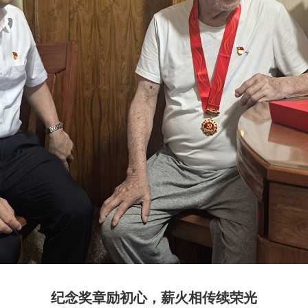
纪念奖章励初心，薪火相传续荣光