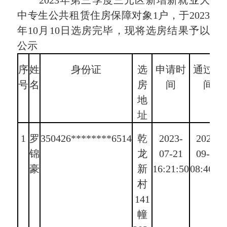
2023年第三季度三元区新增新就业大
中专生公共租赁住房保障对象1户，于2023
年10月10日选房完毕，现将选房结果予以
公示
序
姓
身份证
选
申请时
通过时
号
名
房
间
间
地
址
1
罗
350426********6514
乾
2023-
2023-
锦
龙
07-21
09-05
豪
新
16:21:50
08:46:11
村
141
幢