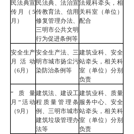
民法典宣
民法典、法治宣
法规科牵头，相
传月（5
传教育法、信用
关科室（单位）
月）
修复管理办法、
配合
三明市公共文明
行为促进条例等
安全生产
安全生产法、三
建筑业科、安全
月活动
明市城市扬尘污
站牵头，相关科
（6月）
染防治条例等
室（单位）分别
负责
“质量
建筑法、建设工
建筑业科、质量
月”活动
程质量管理条
服务中心、安全
（9月）
例、三明市城市
站牵头，相关科
建筑垃圾管理办
室（单位）分别
法等
负责