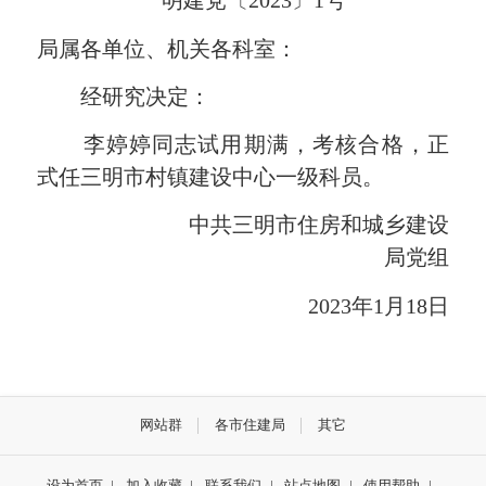
明
建党
〔20
2
3
〕
1
号
局属各单位、机关各科室：
经研究决定：
李婷婷同志试用期满，考核合格，正
式任三明市村镇建设中心一级科员。
中共三明市住房和城乡建设
局
党组
202
3
年
1
月
18
日
网站群
各市住建局
其它
设为首页
|
加入收藏
|
联系我们
|
站点地图
|
使用帮助
|