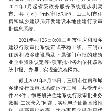
2021年1月起
省级政务服务系统逐步剥离
市、县（区）行政审批功能，由
三明市住
房和城乡建设局
开发建设本地
住建
行政审
批信息系统。
2021年4月26日8:0
0
三明市住房和城乡
建设行政审批系统
正式平稳上线。
三明市
住房和城乡建设局
及下属部门
审批
的
建筑
业企业资质认定等
7项
审批业务均依托该系
统申报
、办理，实现全流程网办
。
截止
2021年5月15日，
三明市住房和城
乡建设行政审批系统
运行三周，共受理办
件248件，
彻底解决住建系统行政审批业务
数据“二次录入”问题，实现电子证照直接推
送，提高审批效率，为办事群众提供更优